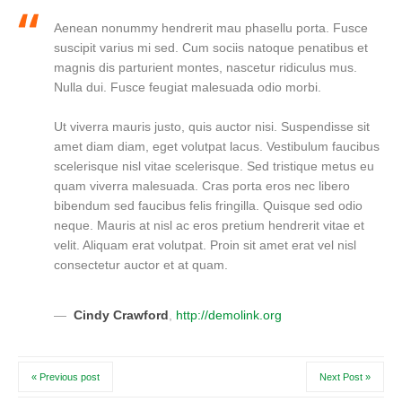
Aenean nonummy hendrerit mau phasellu porta. Fusce
suscipit varius mi sed. Cum sociis natoque penatibus et
magnis dis parturient montes, nascetur ridiculus mus.
Nulla dui. Fusce feugiat malesuada odio morbi.
Ut viverra mauris justo, quis auctor nisi. Suspendisse sit
amet diam diam, eget volutpat lacus. Vestibulum faucibus
scelerisque nisl vitae scelerisque. Sed tristique metus eu
quam viverra malesuada. Cras porta eros nec libero
bibendum sed faucibus felis fringilla. Quisque sed odio
neque. Mauris at nisl ac eros pretium hendrerit vitae et
velit. Aliquam erat volutpat. Proin sit amet erat vel nisl
consectetur auctor et at quam.
Cindy Crawford
,
http://demolink.org
« Previous post
Next Post »