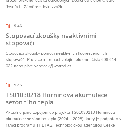
březohorského ložiska odváděných Dědičnou štolou Císaře
Josefa II. Záměrem bylo zvážit…
9:46
Stopovací zkoušky neaktivními
stopovači
Stopovací zkoušky pomocí neaktivních fluorescenčních
stopovačů. Pro více informací volejte telefonní číslo 606 614
032 nebo pište vanecek@watrad.cz
9:45
TS01030218 Horninová akumulace
sezónního tepla
Aktuálně jsme zapojeni do projektu TS01030218 Horninová
akumulace sezónního tepla (2024 – 2028), který je podpořen v
rámci programu THÉTA 2 Technologickou agenturou České