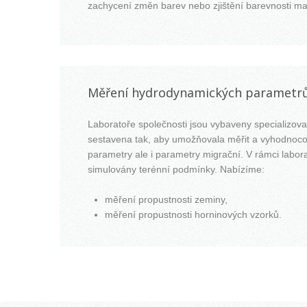
zachycení změn barev nebo zjištění barevnosti ma
Měření hydrodynamických parametr
Laboratoře společnosti jsou vybaveny specializova
sestavena tak, aby umožňovala měřit a vyhodnoc
parametry ale i parametry migrační. V rámci labora
simulovány terénní podmínky. Nabízíme:
měření propustnosti zeminy,
měření propustnosti horninových vzorků.