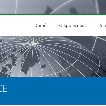
Domů
O společnosti
Sl
CE