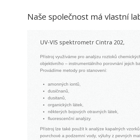
Naše společnost má vlastní l
UV-VIS spektrometr Cintra 202,
Přístroj využíváme pro analýzu roztoků chemických
objektivního – instrumentálního porovnání jejich ba
Provádíme metody pro stanovení:
amonných iontů,
dusičnanů,
dusitanů,
organických látek,
některých bojových otravných látek,
fluorescenční analýzy.
Přístroj lze také použít k analýze kapalných vzorků,
povrchové a podzemní vody, výluhy z pevných mater