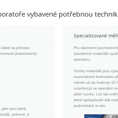
aboratoře vybavené potřebnou technik
Specializované měř
 látek na principu
Pro stanovení pevnostních 
revnosti (kolorimetrie).
stavebních materiálů využí
aparaturu.
Vzorky materiálů jsou vyst
maximálními hodnotami až
měněn až do hodnoty 15 Hz
uzavřen(a) ve speciální c
plášť vzorku. Lze tak ověř
které spolupůsobí tlak nadl
podmínkách in-situ.
 jako jsou pitné,
iálů, potravin, k