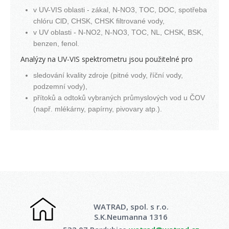
v UV-VIS oblasti - zákal, N-NO3, TOC, DOC, spotřeba
chlóru ClD, CHSK, CHSK filtrované vody,
v UV oblasti - N-NO2, N-NO3, TOC, NL, CHSK, BSK,
benzen, fenol.
Analýzy na UV-VIS spektrometru jsou použitelné pro
sledování kvality zdroje (pitné vody, říční vody,
podzemní vody),
přítoků a odtoků vybraných průmyslových vod u ČOV
(např. mlékárny, papírny, pivovary atp.).
WATRAD, spol. s r.o.
S.K.Neumanna 1316