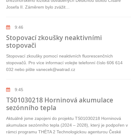
březohorského ložiska odváděných Dědičnou štolou Císaře
Josefa II. Záměrem bylo zvážit…
9:46
Stopovací zkoušky neaktivními
stopovači
Stopovací zkoušky pomocí neaktivních fluorescenčních
stopovačů. Pro více informací volejte telefonní číslo 606 614
032 nebo pište vanecek@watrad.cz
9:45
TS01030218 Horninová akumulace
sezónního tepla
Aktuálně jsme zapojeni do projektu TS01030218 Horninová
akumulace sezónního tepla (2024 – 2028), který je podpořen v
rámci programu THÉTA 2 Technologickou agenturou České