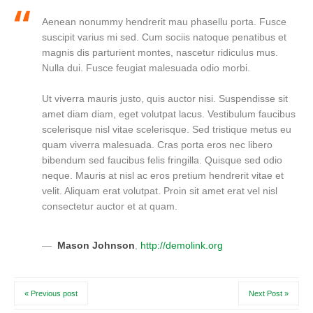
Aenean nonummy hendrerit mau phasellu porta. Fusce
suscipit varius mi sed. Cum sociis natoque penatibus et
magnis dis parturient montes, nascetur ridiculus mus.
Nulla dui. Fusce feugiat malesuada odio morbi.
Ut viverra mauris justo, quis auctor nisi. Suspendisse sit
amet diam diam, eget volutpat lacus. Vestibulum faucibus
scelerisque nisl vitae scelerisque. Sed tristique metus eu
quam viverra malesuada. Cras porta eros nec libero
bibendum sed faucibus felis fringilla. Quisque sed odio
neque. Mauris at nisl ac eros pretium hendrerit vitae et
velit. Aliquam erat volutpat. Proin sit amet erat vel nisl
consectetur auctor et at quam.
Mason Johnson
,
http://demolink.org
« Previous post
Next Post »