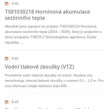
9:45
TS01030218 Horninová akumulace
sezónního tepla
Aktuálně jsme zapojeni do projektu TS01030218 Horninová
akumulace sezónního tepla (2024 – 2028), který je podpořen v
rámci programu THÉTA 2 Technologickou agenturou České
republiky.…
9:45
Vodní tlakové zkoušky (VTZ)
Provádíme vodní tlakové zkoušky ve vrtech; hloubka vrtu
nerozhoduje, interval tlakové zkoušky v rozmezí 0,1 - 1,0 m. Pro
více informací volejte telefonní číslo 606…
9:45