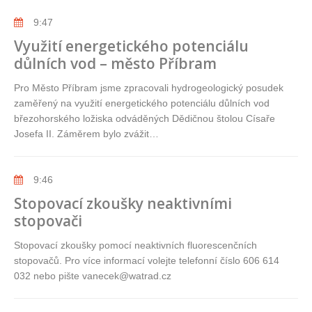
9:47
Využití energetického potenciálu
důlních vod – město Příbram
Pro Město Příbram jsme zpracovali hydrogeologický posudek
zaměřený na využití energetického potenciálu důlních vod
březohorského ložiska odváděných Dědičnou štolou Císaře
Josefa II. Záměrem bylo zvážit…
9:46
Stopovací zkoušky neaktivními
stopovači
Stopovací zkoušky pomocí neaktivních fluorescenčních
stopovačů. Pro více informací volejte telefonní číslo 606 614
032 nebo pište vanecek@watrad.cz