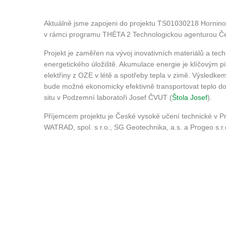
Aktuálně jsme zapojeni do projektu TS01030218 Hornino
v rámci programu THÉTA 2 Technologickou agenturou Če
Projekt je zaměřen na vývoj inovativních materiálů a tec
energetického úložiště. Akumulace energie je klíčovým p
elektřiny z OZE v létě a spotřeby tepla v zimě. Výsledk
bude možné ekonomicky efektivně transportovat teplo do 
situ v Podzemní laboratoři Josef ČVUT (
Štola Josef
).
Příjemcem projektu je České vysoké učení technické v P
WATRAD, spol. s r.o., SG Geotechnika, a.s. a Progeo s.r.