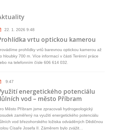
Aktuality
22. 1. 2026 9:48
Prohlídka vrtu optickou kamerou
rovádíme prohlídky vrtů barevnou optickou kamerou až
o hloubky 700 m. Více informací v části Terénní práce
ebo na telefonním čísle 606 614 032.
9:47
Využití energetického potenciálu
důlních vod – město Příbram
ro Město Příbram jsme zpracovali hydrogeologický
osudek zaměřený na využití energetického potenciálu
ůlních vod březohorského ložiska odváděných Dědičnou
tolou Císaře Josefa II. Záměrem bylo zvážit…