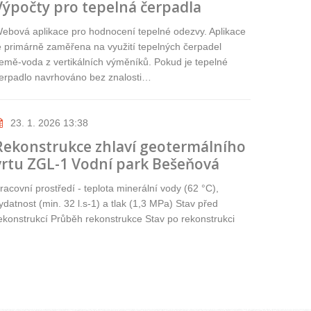
Výpočty pro tepelná čerpadla
ebová aplikace pro hodnocení tepelné odezvy. Aplikace
e primárně zaměřena na využití tepelných čerpadel
emě-voda z vertikálních výměníků. Pokud je tepelné
erpadlo navrhováno bez znalosti…
23. 1. 2026 13:38
Rekonstrukce zhlaví geotermálního
vrtu ZGL-1 Vodní park Bešeňová
racovní prostředí - teplota minerální vody (62 °C),
ydatnost (min. 32 l.s-1) a tlak (1,3 MPa) Stav před
ekonstrukcí Průběh rekonstrukce Stav po rekonstrukci