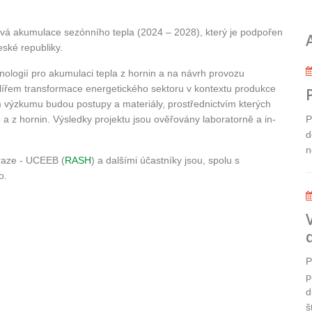
vá akumulace sezónního tepla (2024 – 2028), který je podpořen
ské republiky.
hnologií pro akumulaci tepla z hornin a na návrh provozu
ilířem transformace energetického sektoru v kontextu produkce
em výzkumu budou postupy a materiály, prostřednictvím kterých
a z hornin. Výsledky projektu jsou ověřovány laboratorně a in-
P
d
n
raze - UCEEB (
RASH
) a dalšími účastníky jsou, spolu s
o.
P
p
d
š