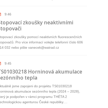
9:46
Stopovací zkoušky neaktivními
stopovači
topovací zkoušky pomocí neaktivních fluorescenčních
topovačů. Pro více informací volejte telefonní číslo 606
14 032 nebo pište vanecek@watrad.cz
9:45
TS01030218 Horninová akumulace
sezónního tepla
ktuálně jsme zapojeni do projektu TS01030218
orninová akumulace sezónního tepla (2024 – 2028),
terý je podpořen v rámci programu THÉTA 2
echnologickou agenturou České republiky.…