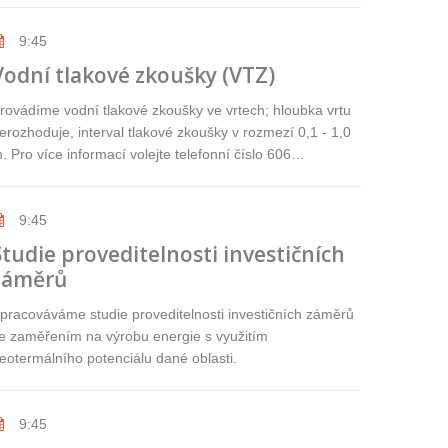
9:45
Vodní tlakové zkoušky (VTZ)
rovádíme vodní tlakové zkoušky ve vrtech; hloubka vrtu
erozhoduje, interval tlakové zkoušky v rozmezí 0,1 - 1,0
. Pro více informací volejte telefonní číslo 606…
9:45
Studie proveditelnosti investičních
záměrů
pracováváme studie proveditelnosti investičních záměrů
e zaměřením na výrobu energie s využitím
eotermálního potenciálu dané oblasti.
9:45