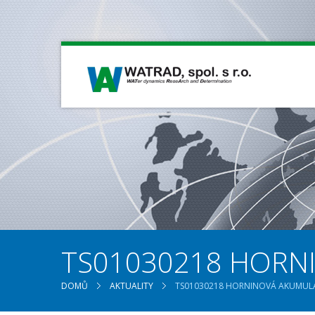
TS01030218 HORN
DOMŮ
AKTUALITY
TS01030218 HORNINOVÁ AKUMUL