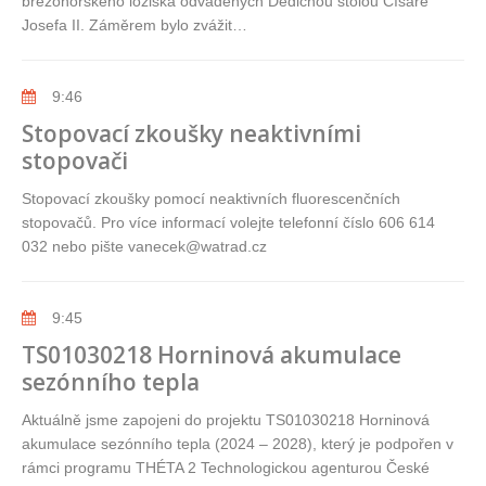
březohorského ložiska odváděných Dědičnou štolou Císaře
Josefa II. Záměrem bylo zvážit…
9:46
Stopovací zkoušky neaktivními
stopovači
Stopovací zkoušky pomocí neaktivních fluorescenčních
stopovačů. Pro více informací volejte telefonní číslo 606 614
032 nebo pište vanecek@watrad.cz
9:45
TS01030218 Horninová akumulace
sezónního tepla
Aktuálně jsme zapojeni do projektu TS01030218 Horninová
akumulace sezónního tepla (2024 – 2028), který je podpořen v
rámci programu THÉTA 2 Technologickou agenturou České