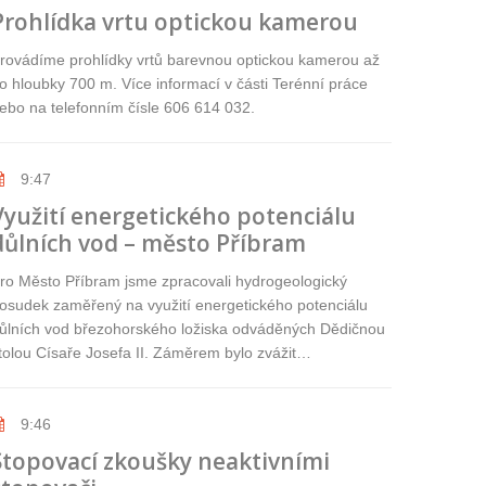
Prohlídka vrtu optickou kamerou
rovádíme prohlídky vrtů barevnou optickou kamerou až
o hloubky 700 m. Více informací v části Terénní práce
ebo na telefonním čísle 606 614 032.
9:47
Využití energetického potenciálu
důlních vod – město Příbram
ro Město Příbram jsme zpracovali hydrogeologický
osudek zaměřený na využití energetického potenciálu
ůlních vod březohorského ložiska odváděných Dědičnou
tolou Císaře Josefa II. Záměrem bylo zvážit…
9:46
Stopovací zkoušky neaktivními