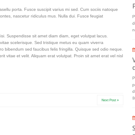
llu porta. Fusce suscipit varius mi sed. Cum sociis natoque
ontes, nascetur ridiculus mus. Nulla dui. Fusce feugiat
P
d
n
nisi. Suspendisse sit amet diam diam, eget volutpat lacus.
 vitae scelerisque. Sed tristique metus eu quam viverra
o bibendum sed faucibus felis fringilla. Quisque sed odio neque.
t vitae et velit. Aliquam erat volutpat. Proin sit amet erat vel nisl
P
p
d
š
Next Post »