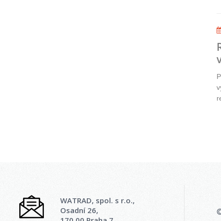
P
v
r
WATRAD, spol. s r.o.,
Osadní 26,
©
170 00 Praha 7