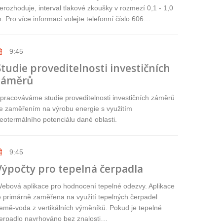
erozhoduje, interval tlakové zkoušky v rozmezí 0,1 - 1,0
. Pro více informací volejte telefonní číslo 606…
9:45
Studie proveditelnosti investičních
záměrů
pracováváme studie proveditelnosti investičních záměrů
e zaměřením na výrobu energie s využitím
eotermálního potenciálu dané oblasti.
9:45
Výpočty pro tepelná čerpadla
ebová aplikace pro hodnocení tepelné odezvy. Aplikace
e primárně zaměřena na využití tepelných čerpadel
emě-voda z vertikálních výměníků. Pokud je tepelné
erpadlo navrhováno bez znalosti…