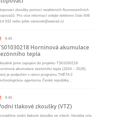
stopovači
topovací zkoušky pomocí neaktivních fluorescenčních
topovačů. Pro více informací volejte telefonní číslo 606
14 032 nebo pište vanecek@watrad.cz
9:45
TS01030218 Horninová akumulace
sezónního tepla
ktuálně jsme zapojeni do projektu TS01030218
orninová akumulace sezónního tepla (2024 – 2028),
terý je podpořen v rámci programu THÉTA 2
echnologickou agenturou České republiky.…
9:45
Vodní tlakové zkoušky (VTZ)
rovádíme vodní tlakové zkoušky ve vrtech; hloubka vrtu