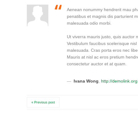
Aenean nonummy hendrerit mau phase
penatibus et magnis dis parturient m
malesuada odio morbi.
Ut viverra mauris justo, quis auctor 
Vestibulum faucibus scelerisque nisl
malesuada. Cras porta eros nec liber
Mauris at nisl ac eros pretium hendreri
consectetur auctor et at quam.
Ivana Wong
,
http://demolink.org
« Previous post