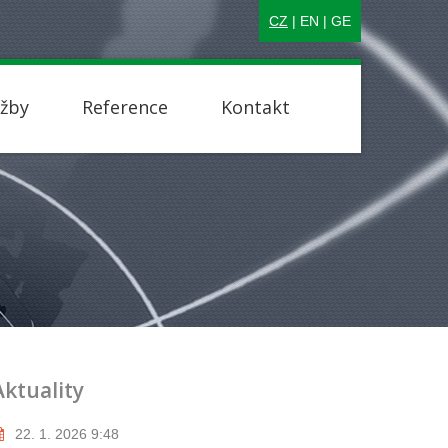
CZ
|
EN
|
GE
užby
Reference
Kontakt
Aktuality
22. 1. 2026 9:48