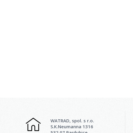
WATRAD, spol. s r.o.
S.K.Neumanna 1316
532 07 Pardubice