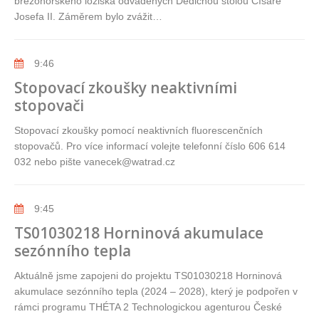
březohorského ložiska odváděných Dědičnou štolou Císaře
Josefa II. Záměrem bylo zvážit…
9:46
Stopovací zkoušky neaktivními
stopovači
Stopovací zkoušky pomocí neaktivních fluorescenčních
stopovačů. Pro více informací volejte telefonní číslo 606 614
032 nebo pište vanecek@watrad.cz
9:45
TS01030218 Horninová akumulace
sezónního tepla
Aktuálně jsme zapojeni do projektu TS01030218 Horninová
akumulace sezónního tepla (2024 – 2028), který je podpořen v
rámci programu THÉTA 2 Technologickou agenturou České