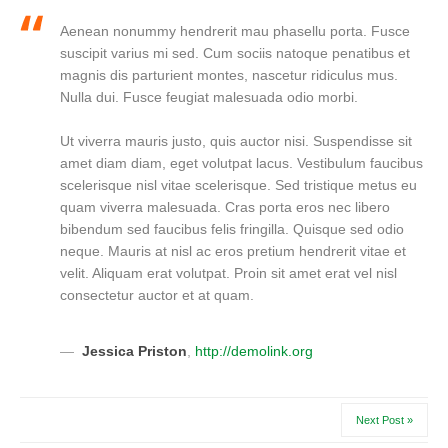
Aenean nonummy hendrerit mau phasellu porta. Fusce
suscipit varius mi sed. Cum sociis natoque penatibus et
magnis dis parturient montes, nascetur ridiculus mus.
Nulla dui. Fusce feugiat malesuada odio morbi.
Ut viverra mauris justo, quis auctor nisi. Suspendisse sit
amet diam diam, eget volutpat lacus. Vestibulum faucibus
scelerisque nisl vitae scelerisque. Sed tristique metus eu
quam viverra malesuada. Cras porta eros nec libero
bibendum sed faucibus felis fringilla. Quisque sed odio
neque. Mauris at nisl ac eros pretium hendrerit vitae et
velit. Aliquam erat volutpat. Proin sit amet erat vel nisl
consectetur auctor et at quam.
Jessica Priston
,
http://demolink.org
Next Post »