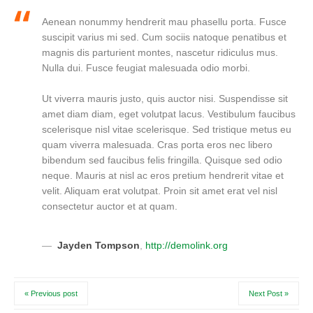
Aenean nonummy hendrerit mau phasellu porta. Fusce
suscipit varius mi sed. Cum sociis natoque penatibus et
magnis dis parturient montes, nascetur ridiculus mus.
Nulla dui. Fusce feugiat malesuada odio morbi.
Ut viverra mauris justo, quis auctor nisi. Suspendisse sit
amet diam diam, eget volutpat lacus. Vestibulum faucibus
scelerisque nisl vitae scelerisque. Sed tristique metus eu
quam viverra malesuada. Cras porta eros nec libero
bibendum sed faucibus felis fringilla. Quisque sed odio
neque. Mauris at nisl ac eros pretium hendrerit vitae et
velit. Aliquam erat volutpat. Proin sit amet erat vel nisl
consectetur auctor et at quam.
Jayden Tompson
,
http://demolink.org
« Previous post
Next Post »