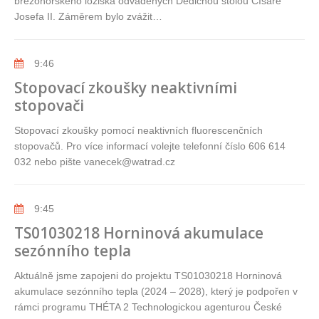
březohorského ložiska odváděných Dědičnou štolou Císaře
Josefa II. Záměrem bylo zvážit…
9:46
Stopovací zkoušky neaktivními
stopovači
Stopovací zkoušky pomocí neaktivních fluorescenčních
stopovačů. Pro více informací volejte telefonní číslo 606 614
032 nebo pište vanecek@watrad.cz
9:45
TS01030218 Horninová akumulace
sezónního tepla
Aktuálně jsme zapojeni do projektu TS01030218 Horninová
akumulace sezónního tepla (2024 – 2028), který je podpořen v
rámci programu THÉTA 2 Technologickou agenturou České