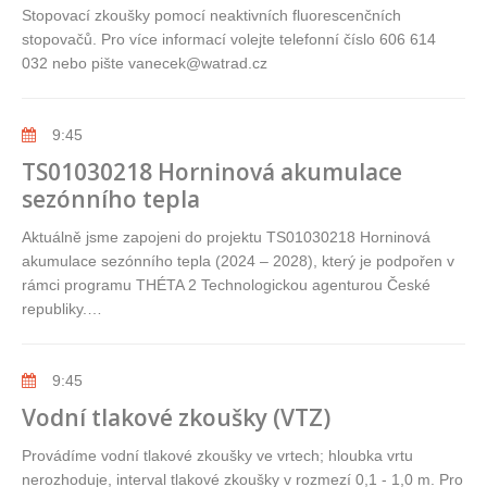
Stopovací zkoušky pomocí neaktivních fluorescenčních
stopovačů. Pro více informací volejte telefonní číslo 606 614
032 nebo pište vanecek@watrad.cz
9:45
TS01030218 Horninová akumulace
sezónního tepla
Aktuálně jsme zapojeni do projektu TS01030218 Horninová
akumulace sezónního tepla (2024 – 2028), který je podpořen v
rámci programu THÉTA 2 Technologickou agenturou České
republiky.…
9:45
Vodní tlakové zkoušky (VTZ)
Provádíme vodní tlakové zkoušky ve vrtech; hloubka vrtu
nerozhoduje, interval tlakové zkoušky v rozmezí 0,1 - 1,0 m. Pro