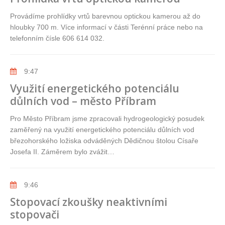
Provádíme prohlídky vrtů barevnou optickou kamerou až do
hloubky 700 m. Více informací v části Terénní práce nebo na
telefonním čísle 606 614 032.
9:47
Využití energetického potenciálu
důlních vod – město Příbram
Pro Město Příbram jsme zpracovali hydrogeologický posudek
zaměřený na využití energetického potenciálu důlních vod
březohorského ložiska odváděných Dědičnou štolou Císaře
Josefa II. Záměrem bylo zvážit…
9:46
Stopovací zkoušky neaktivními
stopovači