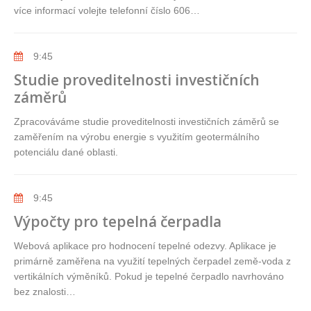
více informací volejte telefonní číslo 606…
9:45
Studie proveditelnosti investičních
záměrů
Zpracováváme studie proveditelnosti investičních záměrů se
zaměřením na výrobu energie s využitím geotermálního
potenciálu dané oblasti.
9:45
Výpočty pro tepelná čerpadla
Webová aplikace pro hodnocení tepelné odezvy. Aplikace je
primárně zaměřena na využití tepelných čerpadel země-voda z
vertikálních výměníků. Pokud je tepelné čerpadlo navrhováno
bez znalosti…