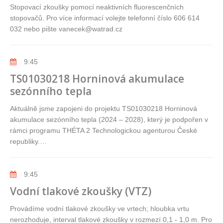
Stopovací zkoušky pomocí neaktivních fluorescenčních
stopovačů. Pro více informací volejte telefonní číslo 606 614
032 nebo pište vanecek@watrad.cz
9:45
TS01030218 Horninová akumulace
sezónního tepla
Aktuálně jsme zapojeni do projektu TS01030218 Horninová
akumulace sezónního tepla (2024 – 2028), který je podpořen v
rámci programu THÉTA 2 Technologickou agenturou České
republiky.…
9:45
Vodní tlakové zkoušky (VTZ)
Provádíme vodní tlakové zkoušky ve vrtech; hloubka vrtu
nerozhoduje, interval tlakové zkoušky v rozmezí 0,1 - 1,0 m. Pro