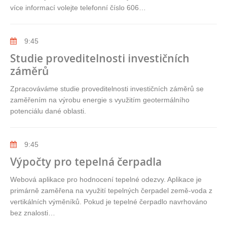
více informací volejte telefonní číslo 606…
9:45
Studie proveditelnosti investičních
záměrů
Zpracováváme studie proveditelnosti investičních záměrů se
zaměřením na výrobu energie s využitím geotermálního
potenciálu dané oblasti.
9:45
Výpočty pro tepelná čerpadla
Webová aplikace pro hodnocení tepelné odezvy. Aplikace je
primárně zaměřena na využití tepelných čerpadel země-voda z
vertikálních výměníků. Pokud je tepelné čerpadlo navrhováno
bez znalosti…