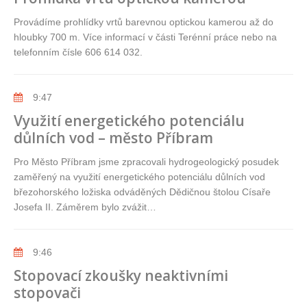
Provádíme prohlídky vrtů barevnou optickou kamerou až do
hloubky 700 m. Více informací v části Terénní práce nebo na
telefonním čísle 606 614 032.
9:47
Využití energetického potenciálu
důlních vod – město Příbram
Pro Město Příbram jsme zpracovali hydrogeologický posudek
zaměřený na využití energetického potenciálu důlních vod
březohorského ložiska odváděných Dědičnou štolou Císaře
Josefa II. Záměrem bylo zvážit…
9:46
Stopovací zkoušky neaktivními
stopovači